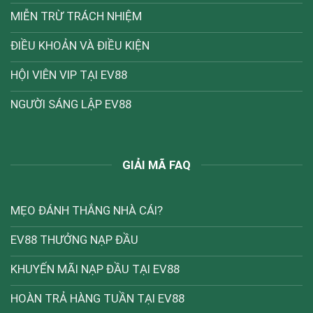
MIỄN TRỪ TRÁCH NHIỆM
ĐIỀU KHOẢN VÀ ĐIỀU KIỆN
HỘI VIÊN VIP TẠI EV88
NGƯỜI SÁNG LẬP EV88
GIẢI MÃ FAQ
MẸO ĐÁNH THẮNG NHÀ CÁI?
EV88 THƯỞNG NẠP ĐẦU
KHUYẾN MÃI NẠP ĐẦU TẠI EV88
HOÀN TRẢ HÀNG TUẦN TẠI EV88