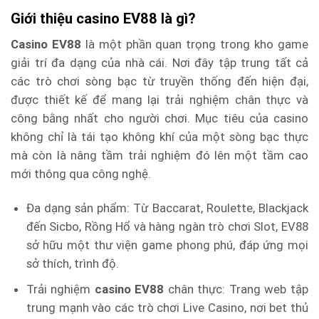
Giới thiệu casino EV88 là gì?
Casino EV88
là một phần quan trọng trong kho game
giải trí đa dạng của nhà cái. Nơi đây tập trung tất cả
các trò chơi sòng bạc từ truyền thống đến hiện đại,
được thiết kế để mang lại trải nghiệm chân thực và
công bằng nhất cho người chơi. Mục tiêu của casino
không chỉ là tái tạo không khí của một sòng bạc thực
mà còn là nâng tầm trải nghiệm đó lên một tầm cao
mới thông qua công nghệ.
Đa dạng sản phẩm: Từ Baccarat, Roulette, Blackjack
đến Sicbo, Rồng Hổ và hàng ngàn trò chơi Slot, EV88
sở hữu một thư viện game phong phú, đáp ứng mọi
sở thích, trình độ.
Trải nghiệm
casino EV88
chân thực: Trang web tập
trung mạnh vào các trò chơi Live Casino, nơi bet thủ