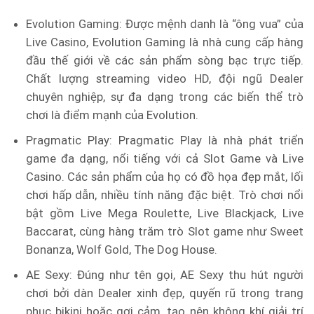
Evolution Gaming: Được mệnh danh là “ông vua” của
Live Casino, Evolution Gaming là nhà cung cấp hàng
đầu thế giới về các sản phẩm sòng bạc trực tiếp.
Chất lượng streaming video HD, đội ngũ Dealer
chuyên nghiệp, sự đa dạng trong các biến thể trò
chơi là điểm mạnh của Evolution.
Pragmatic Play: Pragmatic Play là nhà phát triển
game đa dạng, nổi tiếng với cả Slot Game và Live
Casino. Các sản phẩm của họ có đồ họa đẹp mắt, lối
chơi hấp dẫn, nhiều tính năng đặc biệt. Trò chơi nổi
bật gồm Live Mega Roulette, Live Blackjack, Live
Baccarat, cùng hàng trăm trò Slot game như Sweet
Bonanza, Wolf Gold, The Dog House.
AE Sexy: Đúng như tên gọi, AE Sexy thu hút người
chơi bởi dàn Dealer xinh đẹp, quyến rũ trong trang
phục bikini hoặc gợi cảm, tạo nên không khí giải trí