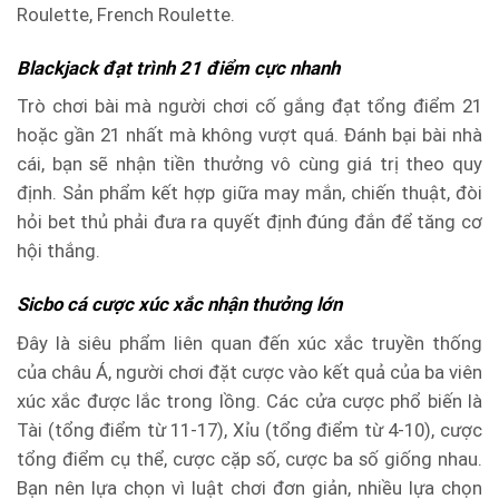
Roulette, French Roulette.
Blackjack đạt trình 21 điểm cực nhanh
Trò chơi bài mà người chơi cố gắng đạt tổng điểm 21
hoặc gần 21 nhất mà không vượt quá. Đánh bại bài nhà
cái, bạn sẽ nhận tiền thưởng vô cùng giá trị theo quy
định. Sản phẩm kết hợp giữa may mắn, chiến thuật, đòi
hỏi bet thủ phải đưa ra quyết định đúng đắn để tăng cơ
hội thắng.
Sicbo cá cược xúc xắc nhận thưởng lớn
Đây là siêu phẩm liên quan đến xúc xắc truyền thống
của châu Á, người chơi đặt cược vào kết quả của ba viên
xúc xắc được lắc trong lồng. Các cửa cược phổ biến là
Tài (tổng điểm từ 11-17), Xỉu (tổng điểm từ 4-10), cược
tổng điểm cụ thể, cược cặp số, cược ba số giống nhau.
Bạn nên lựa chọn vì luật chơi đơn giản, nhiều lựa chọn