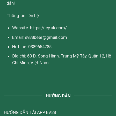
dẫn!
Thông tin liên hệ:
Website:
https://iey.uk.com/
Email:
ev88beer@gmail.com
Hotline: 0389654785
Địa chỉ: 63 Đ. Song Hành, Trung Mỹ Tây, Quận 12, Hồ
Chí Minh, Việt Nam
HƯỚNG DẪN
HƯỚNG DẪN TẢI APP EV88