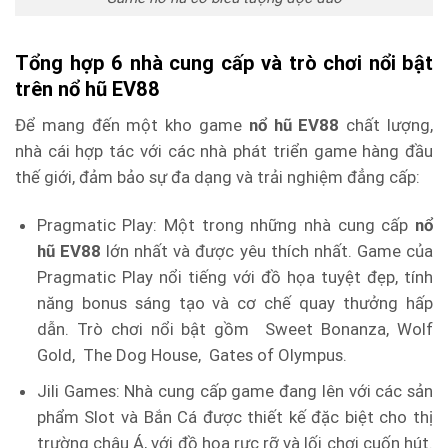
Tổng hợp 6 nhà cung cấp và trò chơi nổi bật
trên nổ hũ EV88
Để mang đến một kho game
nổ hũ EV88
chất lượng,
nhà cái hợp tác với các nhà phát triển game hàng đầu
thế giới, đảm bảo sự đa dạng và trải nghiệm đẳng cấp:
Pragmatic Play: Một trong những nhà cung cấp
nổ
hũ EV88
lớn nhất và được yêu thích nhất. Game của
Pragmatic Play nổi tiếng với đồ họa tuyệt đẹp, tính
năng bonus sáng tạo và cơ chế quay thưởng hấp
dẫn. Trò chơi nổi bật gồm Sweet Bonanza, Wolf
Gold, The Dog House, Gates of Olympus.
Jili Games: Nhà cung cấp game đang lên với các sản
phẩm Slot và Bắn Cá được thiết kế đặc biệt cho thị
trường châu Á, với đồ họa rực rỡ và lối chơi cuốn hút.