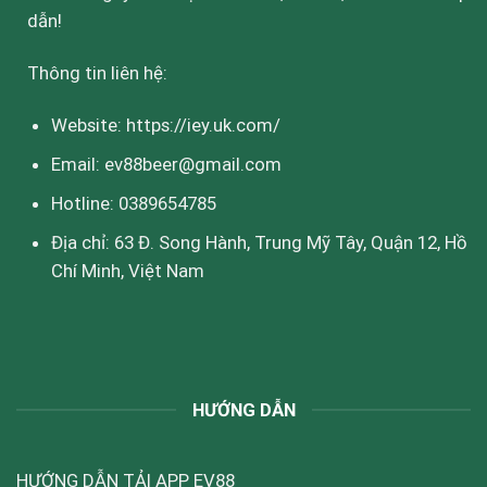
dẫn!
Thông tin liên hệ:
Website:
https://iey.uk.com/
Email:
ev88beer@gmail.com
Hotline: 0389654785
Địa chỉ: 63 Đ. Song Hành, Trung Mỹ Tây, Quận 12, Hồ
Chí Minh, Việt Nam
HƯỚNG DẪN
HƯỚNG DẪN TẢI APP EV88