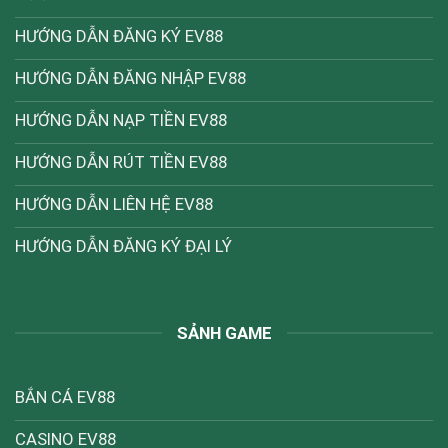
HƯỚNG DẪN ĐĂNG KÝ EV88
HƯỚNG DẪN ĐĂNG NHẬP EV88
HƯỚNG DẪN NẠP TIỀN EV88
HƯỚNG DẪN RÚT TIỀN EV88
HƯỚNG DẪN LIÊN HỆ EV88
HƯỚNG DẪN ĐĂNG KÝ ĐẠI LÝ
SẢNH GAME
BẮN CÁ EV88
CASINO EV88