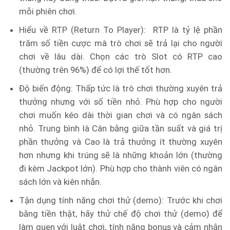
mỗi phiên chơi.
Hiểu về RTP (Return To Player): RTP là tỷ lệ phần
trăm số tiền cược mà trò chơi sẽ trả lại cho người
chơi về lâu dài. Chọn các trò Slot có RTP cao
(thường trên 96%) để có lợi thế tốt hơn.
Độ biến động: Thấp tức là trò chơi thường xuyên trả
thưởng nhưng với số tiền nhỏ. Phù hợp cho người
chơi muốn kéo dài thời gian chơi và có ngân sách
nhỏ. Trung bình là Cân bằng giữa tần suất và giá trị
phần thưởng và Cao là trả thưởng ít thường xuyên
hơn nhưng khi trúng sẽ là những khoản lớn (thường
đi kèm Jackpot lớn). Phù hợp cho thành viên có ngân
sách lớn và kiên nhẫn.
Tận dụng tính năng chơi thử (demo): Trước khi chơi
bằng tiền thật, hãy thử chế độ chơi thử (demo) để
làm quen với luật chơi, tính năng bonus và cảm nhận