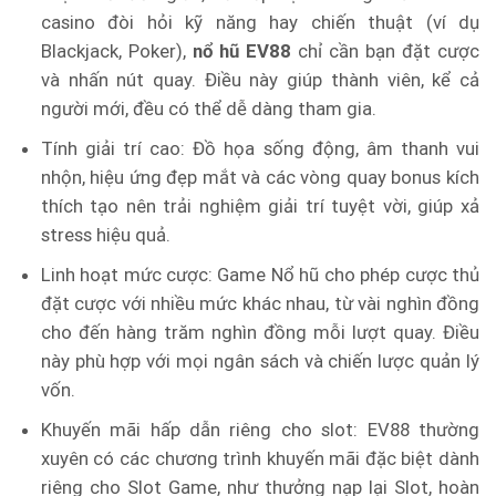
casino đòi hỏi kỹ năng hay chiến thuật (ví dụ
Blackjack, Poker),
nổ hũ EV88
chỉ cần bạn đặt cược
và nhấn nút quay. Điều này giúp thành viên, kể cả
người mới, đều có thể dễ dàng tham gia.
Tính giải trí cao: Đồ họa sống động, âm thanh vui
nhộn, hiệu ứng đẹp mắt và các vòng quay bonus kích
thích tạo nên trải nghiệm giải trí tuyệt vời, giúp xả
stress hiệu quả.
Linh hoạt mức cược: Game Nổ hũ cho phép cược thủ
đặt cược với nhiều mức khác nhau, từ vài nghìn đồng
cho đến hàng trăm nghìn đồng mỗi lượt quay. Điều
này phù hợp với mọi ngân sách và chiến lược quản lý
vốn.
Khuyến mãi hấp dẫn riêng cho slot: EV88 thường
xuyên có các chương trình khuyến mãi đặc biệt dành
riêng cho Slot Game, như thưởng nạp lại Slot, hoàn