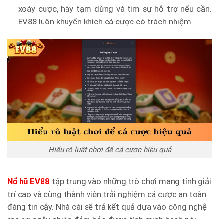
xoáy cược, hãy tạm dừng và tìm sự hỗ trợ nếu cần.
EV88 luôn khuyến khích cá cược có trách nhiệm.
Hiểu rõ luật chơi để cá cược hiệu quả
Nổ hũ EV88
tập trung vào những trò chơi mang tính giải
trí cao và cùng thành viên trải nghiệm cá cược an toàn
đáng tin cậy. Nhà cái sẽ trả kết quả dựa vào công nghệ