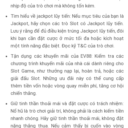
nhịp độ của trò chơi mà không tốn kém.
Tìm hiểu về jackpot lũy tiến: Nếu mục tiêu của bạn là
Jackpot, hãy chọn các trò Slot có Jackpot lũy tiến.
Lưu ý rằng để đủ điều kiện trúng Jackpot lũy tiến, đôi
khi bạn cần đặt cược ở mức tối đa hoặc kích hoạt
một tính năng đặc biệt. Đọc kỹ T&C của trò chơi.
Tận dụng các khuyến mãi của EV88: Kiểm tra các
chương trình khuyến mãi của nhà cái dành riêng cho
Slot Game, như thưởng nạp lại, hoàn trả, hoặc các
giải đấu Slot. Những ưu đãi này có thể cung cấp
thêm tiền vốn hoặc vòng quay miễn phí, tăng cơ hội
chiến thắng.
Giữ tinh thần thoải mái và đặt cược có trách nhiệm:
Nổ hũ là trò chơi giải trí, không phải là cách kiếm tiền
nhanh chóng. Hãy giữ tinh thần thoải mái, không đặt
nặng thắng thua. Nếu cảm thấy bị cuốn vào vòng