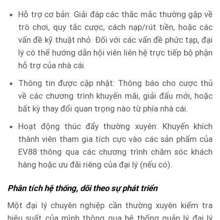
Hỗ trợ cơ bản: Giải đáp các thắc mắc thường gặp về
trò chơi, quy tắc cược, cách nạp/rút tiền, hoặc các
vấn đề kỹ thuật nhỏ. Đối với các vấn đề phức tạp, đại
lý có thể hướng dẫn hội viên liên hệ trực tiếp bộ phận
hỗ trợ của nhà cái.
Thông tin được cập nhật: Thông báo cho cược thủ
về các chương trình khuyến mãi, giải đấu mới, hoặc
bất kỳ thay đổi quan trọng nào từ phía nhà cái.
Hoạt động thúc đẩy thường xuyên: Khuyến khích
thành viên tham gia tích cực vào các sản phẩm của
EV88 thông qua các chương trình chăm sóc khách
hàng hoặc ưu đãi riêng của đại lý (nếu có).
Phân tích hệ thống, dõi theo sự phát triển
Một đại lý chuyên nghiệp cần thường xuyên kiểm tra
hiệu suất của mình thông qua hệ thống quản lý đại lý