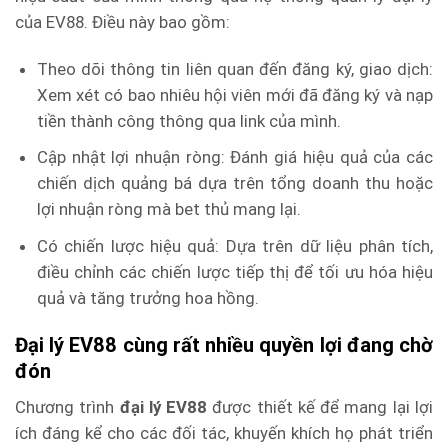
của EV88. Điều này bao gồm:
Theo dõi thông tin liên quan đến đăng ký, giao dịch:
Xem xét có bao nhiêu hội viên mới đã đăng ký và nạp
tiền thành công thông qua link của mình.
Cập nhật lợi nhuận ròng: Đánh giá hiệu quả của các
chiến dịch quảng bá dựa trên tổng doanh thu hoặc
lợi nhuận ròng mà bet thủ mang lại.
Có chiến lược hiệu quả: Dựa trên dữ liệu phân tích,
điều chỉnh các chiến lược tiếp thị để tối ưu hóa hiệu
quả và tăng trưởng hoa hồng.
Đại lý EV88 cùng rất nhiều quyền lợi đang chờ
đón
Chương trình
đại lý EV88
được thiết kế để mang lại lợi
ích đáng kể cho các đối tác, khuyến khích họ phát triển