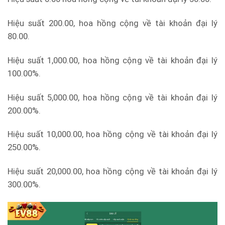
Hiệu suất 200.00, hoa hồng cộng về tài khoản đại lý
80.00.
Hiệu suất 1,000.00, hoa hồng cộng về tài khoản đại lý
100.00%.
Hiệu suất 5,000.00, hoa hồng cộng về tài khoản đại lý
200.00%.
Hiệu suất 10,000.00, hoa hồng cộng về tài khoản đại lý
250.00%.
Hiệu suất 20,000.00, hoa hồng cộng về tài khoản đại lý
300.00%.