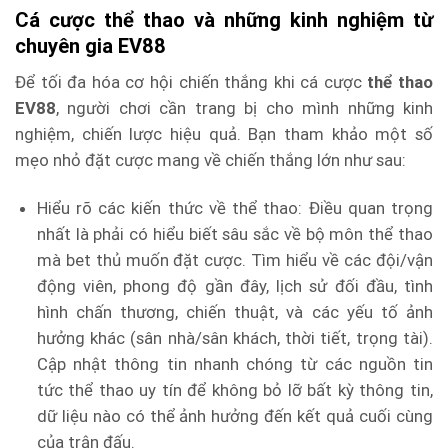
Cá cược thể thao và những kinh nghiệm từ
chuyên gia EV88
Để tối đa hóa cơ hội chiến thắng khi cá cược
thể thao
EV88
, người chơi cần trang bị cho mình những kinh
nghiệm, chiến lược hiệu quả. Bạn tham khảo một số
mẹo nhỏ đặt cược mang về chiến thắng lớn như sau:
Hiểu rõ các kiến thức về thể thao: Điều quan trọng
nhất là phải có hiểu biết sâu sắc về bộ môn thể thao
mà bet thủ muốn đặt cược. Tìm hiểu về các đội/vận
động viên, phong độ gần đây, lịch sử đối đầu, tình
hình chấn thương, chiến thuật, và các yếu tố ảnh
hưởng khác (sân nhà/sân khách, thời tiết, trọng tài).
Cập nhật thông tin nhanh chóng từ các nguồn tin
tức thể thao uy tín để không bỏ lỡ bất kỳ thông tin,
dữ liệu nào có thể ảnh hưởng đến kết quả cuối cùng
của trận đấu.