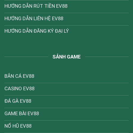
HƯỚNG DẪN RÚT TIỀN EV88
HƯỚNG DẪN LIÊN HỆ EV88
HƯỚNG DẪN ĐĂNG KÝ ĐẠI LÝ
SẢNH GAME
BẮN CÁ EV88
CASINO EV88
ĐÁ GÀ EV88
GAME BÀI EV88
NỔ HŨ EV88