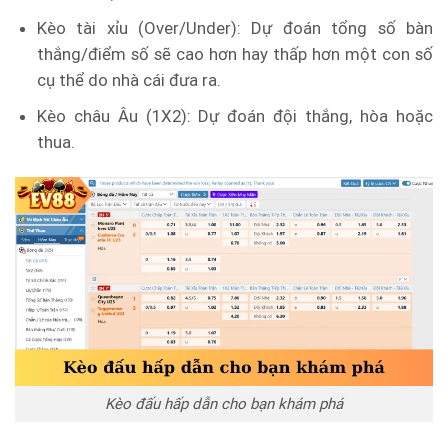
Kèo tài xỉu (Over/Under): Dự đoán tổng số bàn
thắng/điểm số sẽ cao hơn hay thấp hơn một con số
cụ thể do nhà cái đưa ra.
Kèo châu Âu (1X2): Dự đoán đội thắng, hòa hoặc
thua.
Kèo đấu hấp dẫn cho bạn khám phá