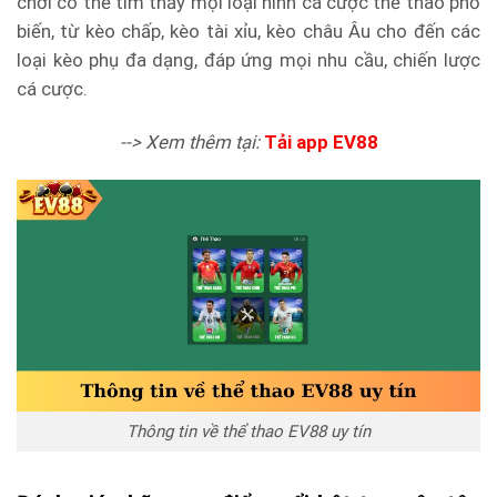
chơi có thể tìm thấy mọi loại hình cá cược thể thao phổ
biến, từ kèo chấp, kèo tài xỉu, kèo châu Âu cho đến các
loại kèo phụ đa dạng, đáp ứng mọi nhu cầu, chiến lược
cá cược.
--> Xem thêm tại:
Tải app EV88
Thông tin về thể thao EV88 uy tín