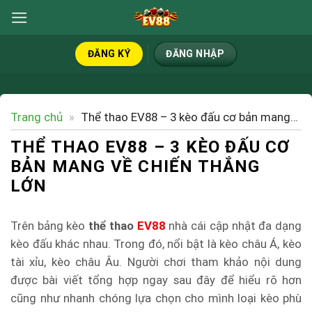
Bỏ
qua
nội
ĐĂNG KÝ
ĐĂNG NHẬP
dung
Trang chủ
»
Thể thao EV88 – 3 kèo đấu cơ bản mang
về chiến thắng lớn
THỂ THAO EV88 – 3 KÈO ĐẤU CƠ
BẢN MANG VỀ CHIẾN THẮNG
LỚN
Trên bảng kèo
thể thao
EV88
nhà cái cập nhật đa dạng
kèo đấu khác nhau. Trong đó, nổi bật là kèo châu Á, kèo
tài xỉu, kèo châu Âu. Người chơi tham khảo nội dung
được bài viết tổng hợp ngay sau đây để hiểu rõ hơn
cũng như nhanh chóng lựa chọn cho mình loại kèo phù