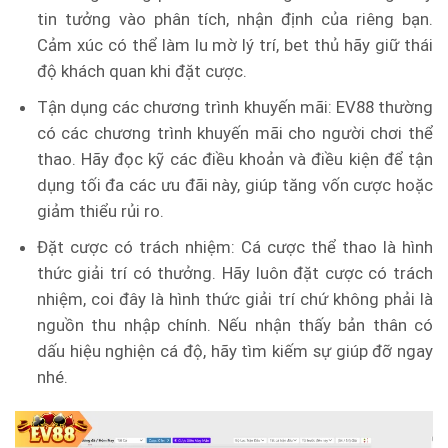
tin tưởng vào phân tích, nhận định của riêng bạn.
Cảm xúc có thể làm lu mờ lý trí, bet thủ hãy giữ thái
độ khách quan khi đặt cược.
Tận dụng các chương trình khuyến mãi: EV88 thường
có các chương trình khuyến mãi cho người chơi thể
thao. Hãy đọc kỹ các điều khoản và điều kiện để tận
dụng tối đa các ưu đãi này, giúp tăng vốn cược hoặc
giảm thiểu rủi ro.
Đặt cược có trách nhiệm: Cá cược thể thao là hình
thức giải trí có thưởng. Hãy luôn đặt cược có trách
nhiệm, coi đây là hình thức giải trí chứ không phải là
nguồn thu nhập chính. Nếu nhận thấy bản thân có
dấu hiệu nghiện cá độ, hãy tìm kiếm sự giúp đỡ ngay
nhé.