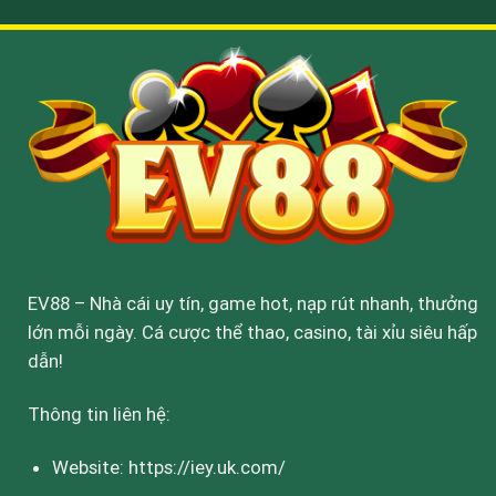
EV88
– Nhà cái uy tín, game hot, nạp rút nhanh, thưởng
lớn mỗi ngày. Cá cược thể thao, casino, tài xỉu siêu hấp
dẫn!
Thông tin liên hệ:
Website:
https://iey.uk.com/