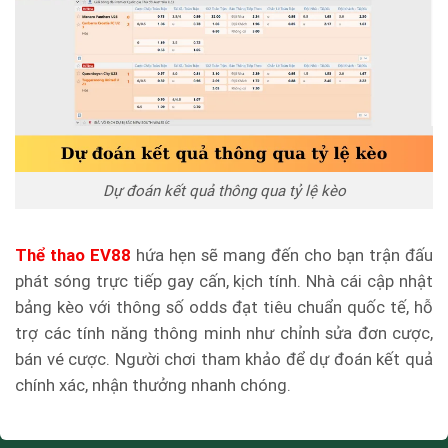
Dự đoán kết quả thông qua tỷ lệ kèo
Thể thao EV88
hứa hẹn sẽ mang đến cho bạn trận đấu
phát sóng trực tiếp gay cấn, kịch tính. Nhà cái cập nhật
bảng kèo với thông số odds đạt tiêu chuẩn quốc tế, hỗ
trợ các tính năng thông minh như chỉnh sửa đơn cược,
bán vé cược. Người chơi tham khảo để dự đoán kết quả
chính xác, nhận thưởng nhanh chóng.