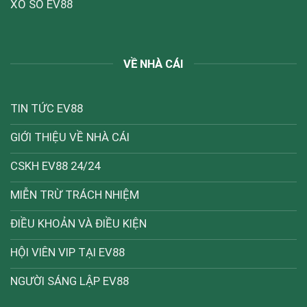
XỔ SỐ EV88
VỀ NHÀ CÁI
TIN TỨC EV88
GIỚI THIỆU VỀ NHÀ CÁI
CSKH EV88 24/24
MIỄN TRỪ TRÁCH NHIỆM
ĐIỀU KHOẢN VÀ ĐIỀU KIỆN
HỘI VIÊN VIP TẠI EV88
NGƯỜI SÁNG LẬP EV88