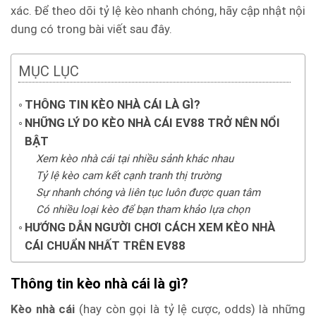
xác. Để theo dõi tỷ lệ kèo nhanh chóng, hãy cập nhật nội
dung có trong bài viết sau đây.
MỤC LỤC
THÔNG TIN KÈO NHÀ CÁI LÀ GÌ?
NHỮNG LÝ DO KÈO NHÀ CÁI EV88 TRỞ NÊN NỔI
BẬT
Xem kèo nhà cái tại nhiều sảnh khác nhau
Tỷ lệ kèo cam kết cạnh tranh thị trường
Sự nhanh chóng và liên tục luôn được quan tâm
Có nhiều loại kèo để bạn tham khảo lựa chọn
HƯỚNG DẪN NGƯỜI CHƠI CÁCH XEM KÈO NHÀ
CÁI CHUẨN NHẤT TRÊN EV88
Thông tin kèo nhà cái là gì?
Kèo nhà cái
(hay còn gọi là tỷ lệ cược, odds) là những