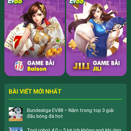
BÀI VIẾT MỚI NHẤT
Bundesliga EV88 – Nằm trong top 3 giải
đấu bóng đá hot
Tool robot 4.0 – 5 lợi ích không ngờ khi ứng