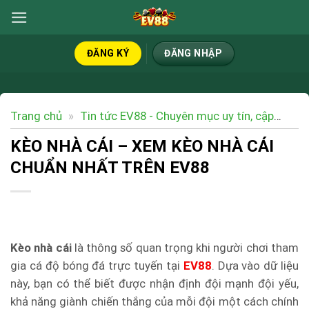
Bỏ
qua
nội
ĐĂNG KÝ
ĐĂNG NHẬP
dung
Trang chủ
»
Tin tức EV88 - Chuyên mục uy tín, cập
nhật thông tin hữu ích
»
Kèo nhà cái – Xem kèo nhà
KÈO NHÀ CÁI – XEM KÈO NHÀ CÁI
cái chuẩn nhất trên EV88
CHUẨN NHẤT TRÊN EV88
Kèo nhà cái
là thông số quan trọng khi người chơi tham
gia cá độ bóng đá trực tuyến tại
EV88
. Dựa vào dữ liệu
này, bạn có thể biết được nhận định đội mạnh đội yếu,
khả năng giành chiến thắng của mỗi đội một cách chính