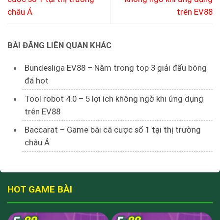
châu Á
trên EV88
BÀI ĐĂNG LIÊN QUAN KHÁC
Bundesliga EV88 – Nằm trong top 3 giải đấu bóng
đá hot
Tool robot 4.0 – 5 lợi ích không ngờ khi ứng dụng
trên EV88
Baccarat – Game bài cá cược số 1 tại thị trường
châu Á
HOT GAME BÀI