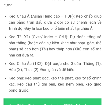
cược:
Kèo Châu Á (Asian Handicap – HDP): Kèo chấp giúp
cân bằng trận đấu giữa 2 đội có sự chênh lệch về
trình độ. Đây là loại kèo phổ biến nhất tại châu Á.
Kèo Tài Xỉu (Over/Under – O/U): Dự đoán tổng số
bàn thắng (hoặc các sự kiện khác như phạt góc, thẻ
phạt) sẽ cao hơn (Tài) hay thấp hơn (Xỉu) con số mà
nhà cái đưa ra.
Kèo Châu Âu (1X2): Đặt cược cho 3 cửa: Thắng (1),
Hòa (X), Thua (2). Đơn giản và dễ hiểu.
Kèo phụ: Kèo phạt góc, kèo thẻ phạt, kèo tỷ số chính
xác, kèo cầu thủ ghi bàn, kèo ném biên, kèo giao
bóng trước.