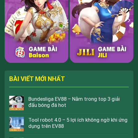
BÀI VIẾT MỚI NHẤT
Bundesliga EV88 – Nằm trong top 3 giải
đấu bóng đá hot
Tool robot 4.0 – 5 lợi ích không ngờ khi ứng
dụng trên EV88