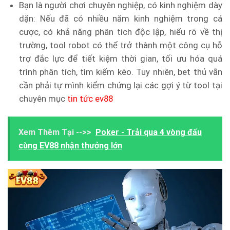
Bạn là người chơi chuyên nghiệp, có kinh nghiệm dày
dặn: Nếu đã có nhiều năm kinh nghiệm trong cá
cược, có khả năng phân tích độc lập, hiểu rõ về thị
trường, tool robot có thể trở thành một công cụ hỗ
trợ đắc lực để tiết kiệm thời gian, tối ưu hóa quá
trình phân tích, tìm kiếm kèo. Tuy nhiên, bet thủ vẫn
cần phải tự mình kiểm chứng lại các gợi ý từ tool tại
chuyên mục
tin tức ev88
Xem Thêm Tại -->>
Poker - Trải qua 4 vòng đấu
cùng EV88 nhận thưởng lớn