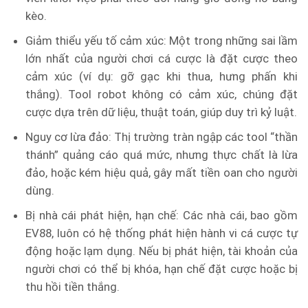
kèo.
Giảm thiểu yếu tố cảm xúc: Một trong những sai lầm
lớn nhất của người chơi cá cược là đặt cược theo
cảm xúc (ví dụ: gỡ gạc khi thua, hưng phấn khi
thắng). Tool robot không có cảm xúc, chúng đặt
cược dựa trên dữ liệu, thuật toán, giúp duy trì kỷ luật.
Nguy cơ lừa đảo: Thị trường tràn ngập các tool “thần
thánh” quảng cáo quá mức, nhưng thực chất là lừa
đảo, hoặc kém hiệu quả, gây mất tiền oan cho người
dùng.
Bị nhà cái phát hiện, hạn chế: Các nhà cái, bao gồm
EV88, luôn có hệ thống phát hiện hành vi cá cược tự
động hoặc lạm dụng. Nếu bị phát hiện, tài khoản của
người chơi có thể bị khóa, hạn chế đặt cược hoặc bị
thu hồi tiền thắng.