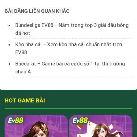
BÀI ĐĂNG LIÊN QUAN KHÁC
Bundesliga EV88 – Nằm trong top 3 giải đấu bóng
đá hot
Kèo nhà cái – Xem kèo nhà cái chuẩn nhất trên
EV88
Baccarat – Game bài cá cược số 1 tại thị trường
châu Á
HOT GAME BÀI