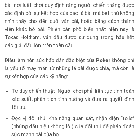
bài, nơi luật chơi quy định rằng người chiến thắng được
xác định bởi sự kết hợp của các lá bài mà bet thủ không
nhìn thấy cho đến cuối ván bài, hoặc bằng cách thành
viên khác bỏ bài. Phiên bản phổ biến nhất hiện nay là
Texas Hold’em, ván đấu được sử dụng trong hầu hết
các giải đấu lớn trên toàn cầu.
Điều làm nên sức hấp dẫn đặc biệt của
Poker
không chỉ
là yếu tố may mắn từ những lá bài được chia, mà còn là
sự kết hợp của các kỹ năng:
Tư duy chiến thuật: Người chơi phải liên tục tính toán
xác suất, phân tích tình huống và đưa ra quyết định
tối ưu.
Đọc vị đối thủ: Khả năng quan sát, nhận diện “tells”
(những dấu hiệu không lời) của đối thủ để phán đoán
sức mạnh bài của họ.