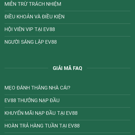
MIỄN TRỪ TRÁCH NHIỆM
ĐIỀU KHOẢN VÀ ĐIỀU KIỆN
HỘI VIÊN VIP TẠI EV88
NGƯỜI SÁNG LẬP EV88
GIẢI MÃ FAQ
MẸO ĐÁNH THẮNG NHÀ CÁI?
EV88 THƯỞNG NẠP ĐẦU
KHUYẾN MÃI NẠP ĐẦU TẠI EV88
HOÀN TRẢ HÀNG TUẦN TẠI EV88