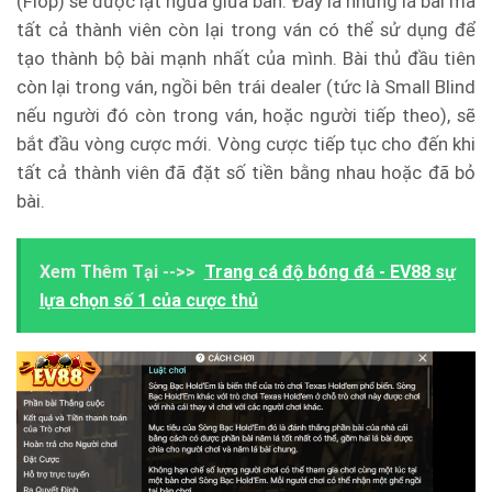
(Flop) sẽ được lật ngửa giữa bàn. Đây là những lá bài mà
tất cả thành viên còn lại trong ván có thể sử dụng để
tạo thành bộ bài mạnh nhất của mình. Bài thủ đầu tiên
còn lại trong ván, ngồi bên trái dealer (tức là Small Blind
nếu người đó còn trong ván, hoặc người tiếp theo), sẽ
bắt đầu vòng cược mới. Vòng cược tiếp tục cho đến khi
tất cả thành viên đã đặt số tiền bằng nhau hoặc đã bỏ
bài.
Xem Thêm Tại -->>
Trang cá độ bóng đá - EV88 sự
lựa chọn số 1 của cược thủ