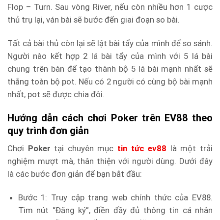
Flop – Turn. Sau vòng River, nếu còn nhiều hơn 1 cược
thủ trụ lại, ván bài sẽ bước đến giai đoạn so bài.
Tất cả bài thủ còn lại sẽ lật bài tẩy của mình để so sánh.
Người nào kết hợp 2 lá bài tẩy của mình với 5 lá bài
chung trên bàn để tạo thành bộ 5 lá bài mạnh nhất sẽ
thắng toàn bộ pot. Nếu có 2 người có cùng bộ bài mạnh
nhất, pot sẽ được chia đôi.
Hướng dẫn cách chơi Poker trên EV88 theo
quy trình đơn giản
Chơi
Poker
tại chuyên mục
tin tức ev88
là một trải
nghiệm mượt mà, thân thiện với người dùng. Dưới đây
là các bước đơn giản để bạn bắt đầu:
Bước 1: Truy cập trang web chính thức của EV88.
Tìm nút “Đăng ký”, điền đầy đủ thông tin cá nhân